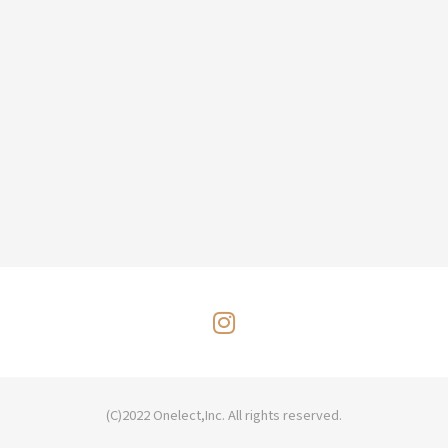
(C)2022
Onelect,Inc.
All rights reserved.