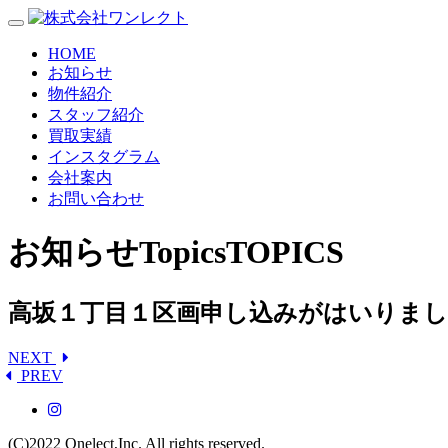
HOME
お知らせ
物件紹介
スタッフ紹介
買取実績
インスタグラム
会社案内
お問い合わせ
お知らせ
Topics
TOPICS
高坂１丁目１区画申し込みがはいりま
NEXT
PREV
(C)2022
Onelect,Inc.
All rights reserved.